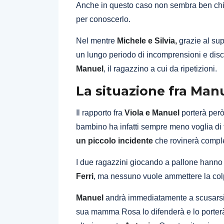
Anche in questo caso non sembra ben chi
per conoscerlo.
Nel mentre
Michele e Silvia,
grazie al su
un lungo periodo di incomprensioni e dis
Manuel
, il ragazzino a cui da ripetizioni.
La situazione fra Man
Il rapporto fra
Viola e Manuel
porterà però
bambino ha infatti sempre meno voglia di f
un piccolo incidente
che rovinerà comple
I due ragazzini giocando a pallone hann
Ferri
, ma nessuno vuole ammettere la co
Manuel
andrà immediatamente a scusarsi 
sua mamma Rosa lo difenderà e lo porterà