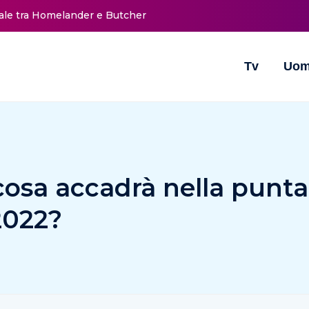
nale tra Homelander e Butcher
Tv
Uom
 cosa accadrà nella punta
2022?