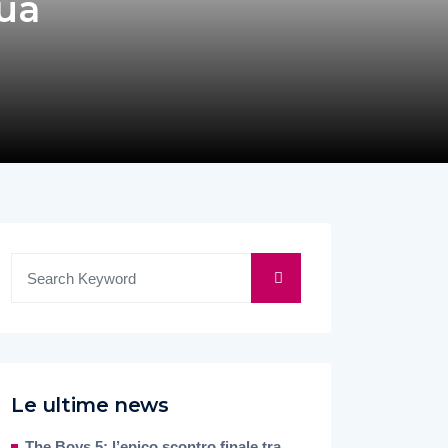
sua
Le ultime news
The Boys 5: l’epico scontro finale tra