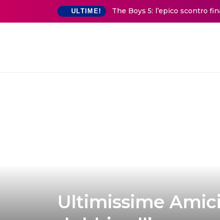
The Boys 5: l’epico scontro fi
ULTIME!
Ultimissime Amici 