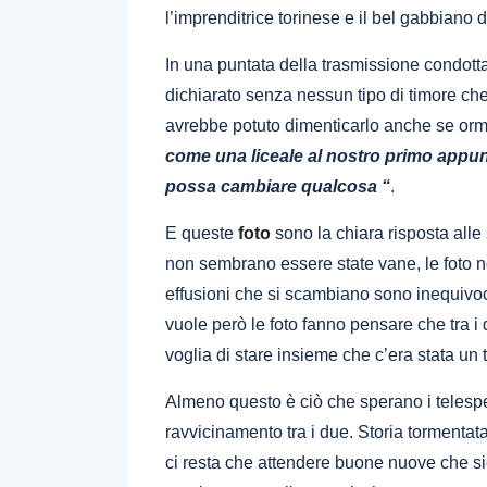
l’imprenditrice torinese e il bel gabbiano 
In una puntata della trasmissione condott
dichiarato senza nessun tipo di timore ch
avrebbe potuto dimenticarlo anche se ormai
come una liceale al nostro primo app
possa cambiare qualcosa “
.
E queste
foto
sono la chiara risposta all
non sembrano essere state vane, le foto no
effusioni che si scambiano sono inequivoc
vuole però le foto fanno pensare che tra i
voglia di stare insieme che c’era stata un
Almeno questo è ciò che sperano i telesp
ravvicinamento tra i due. Storia tormenta
ci resta che attendere buone nuove che s