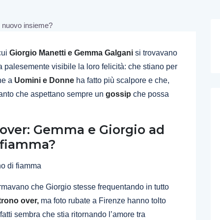
cui
Giorgio Manetti e Gemma Galgani
si trovavano
ra palesemente visibile la loro felicità: che stiano per
che a
Uomini e Donne
ha fatto più scalpore e che,
ri tanto che aspettano sempre un
gossip
che possa
over: Gemma e Giorgio ad
i fiamma?
rmavano che Giorgio stesse frequentando in tutto
trono over,
ma foto rubate a Firenze hanno tolto
nfatti sembra che stia ritornando l’amore tra