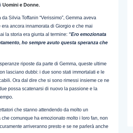
di
Uomini e Donne.
a da Silvia Toffanin “Verissimo”, Gemma aveva
e era ancora innamorata di Giorgio e che mai
 la storia era giunta al termine:
“Ero emozionata
untamento, ho sempre avuto questa speranza che
e speranze riposte da parte di Gemma, queste ultime
n lasciano dubbi: i due sono stati immortalati e le
abili. Ora dal dire che si sono rimessi insieme ce ne
 due possa scatenarsi di nuovo la passione e la
 tempo.
ettatori che stanno attendendo da molto un
ta che comunque ha emozionato molto i loro fan, non
icuramente arriveranno presto e se ne parlerà anche