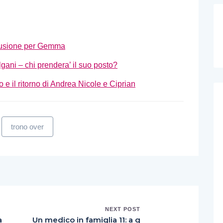
elusione per Gemma
ani – chi prendera’ il suo posto?
 e il ritorno di Andrea Nicole e Ciprian
trono over
NEXT POST
a
Un medico in famiglia 11: a q