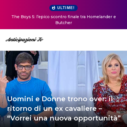
ULTIME!
The Boys 5: l’epico scontro finale tra Homelander e
Butcher
Uomini e Donne trono over: il
ritorno di un ex cavaliere –
“Vorrei una nuova opportunità”