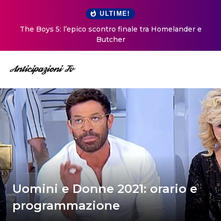
ULTIME!
The Boys 5: l’epico scontro finale tra Homelander e
Butcher
Uomini e Donne 2021: orario e
programmazione