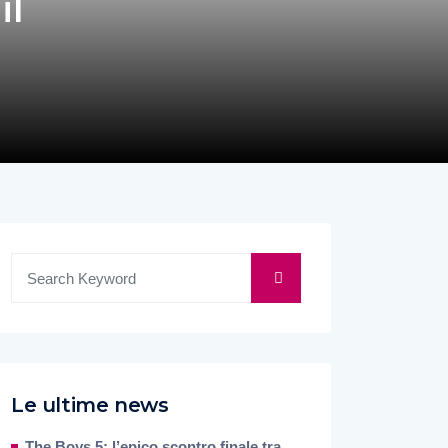
il
Le ultime news
The Boys 5: l’epico scontro finale tra