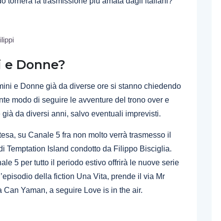
ornerà la trasmissione più amata dagli italiani?
i e Donne?
Uomini e Donne già da diverse ore si stanno chiedendo
te modo di seguire le avventure del trono over e
ià da diversi anni, salvo eventuali imprevisti.
ttesa, su Canale 5 fra non molto verrà trasmesso il
di Temptation Island condotto da Filippo Bisciglia.
le 5 per tutto il periodo estivo offrirà le nuove serie
episodio della fiction Una Vita, prende il via Mr
 Can Yaman, a seguire Love is in the air.