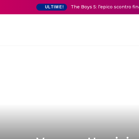
The Boys 5: l’epico scontro fi
ULTIME!