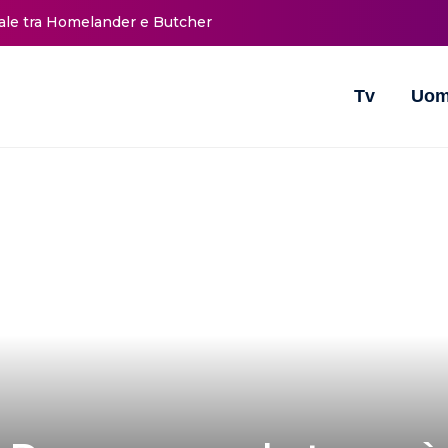
nale tra Homelander e Butcher
Tv
Uom