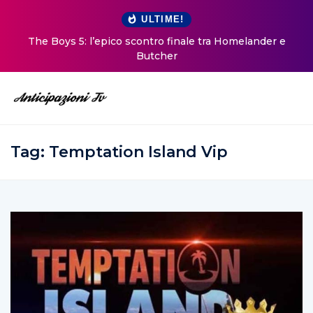
ULTIME!
The Boys 5: l’epico scontro finale tra Homelander e
Butcher
Tag:
Temptation Island Vip