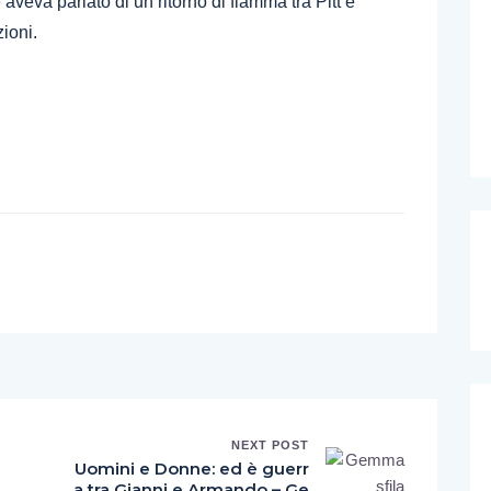
aveva parlato di un ritorno di fiamma tra Pitt e
ioni.
NEXT POST
Uomini e Donne: ed è guerr
a tra Gianni e Armando – Ge