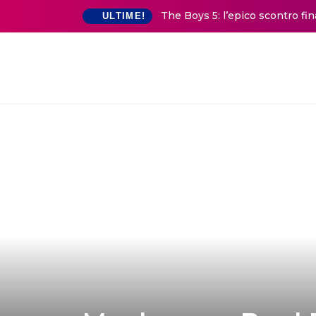
The Boys 5: l’epico scontro fi
ULTIME!