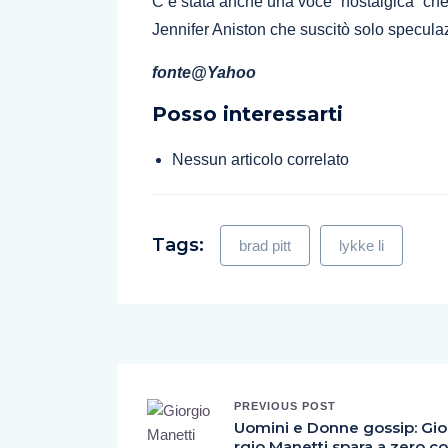
C’è stata anche una voce “nostalgica” che 
Jennifer Aniston che suscitò solo speculaz
fonte@Yahoo
Posso interessarti
Nessun articolo correlato
Tags:
brad pitt
lykke li
PREVIOUS POST
Uomini e Donne gossip: Gio
rgio Manetti spara a zero co