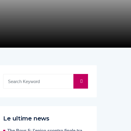
Le ultime news
The Boys 5: l’epico scontro finale tra