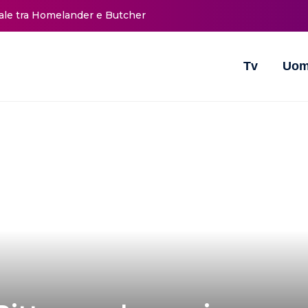
nale tra Homelander e Butcher
Tv
Uom