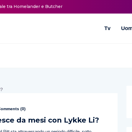
nale tra Homelander e Butcher
Tv
Uom
omments (
0
)
esce da mesi con Lykke Li?
Pitt sta attraversando un periodo difficile, sotto