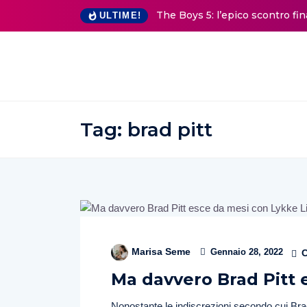
The Boys 5: l’epico scontro fi
ULTIME!
Tag:
brad pitt
Marisa Seme
Gennaio 28, 2022
C
Ma davvero Brad Pitt 
Nonostante le indiscrezioni secondo cui Brad 