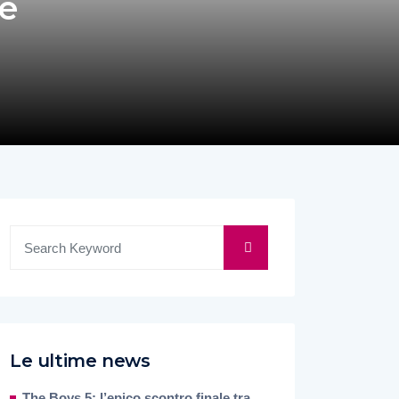
ce
Le ultime news
The Boys 5: l’epico scontro finale tra