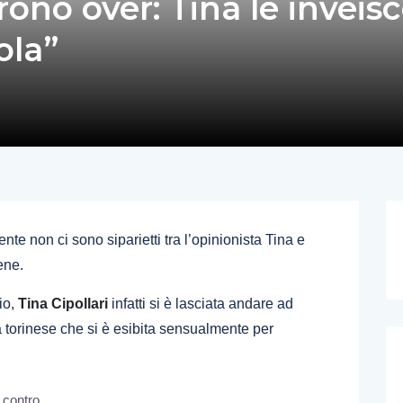
ono over: Tina le inveis
ola”
te non ci sono siparietti tra l’opinionista Tina e
ene.
io,
Tina Cipollari
infatti si è lasciata andare ad
a torinese che si è esibita sensualmente per