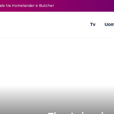
nale tra Homelander e Butcher
Tv
Uom