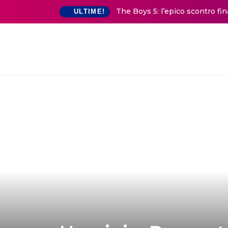
The Boys 5: l’epico scontro fi
ULTIME!