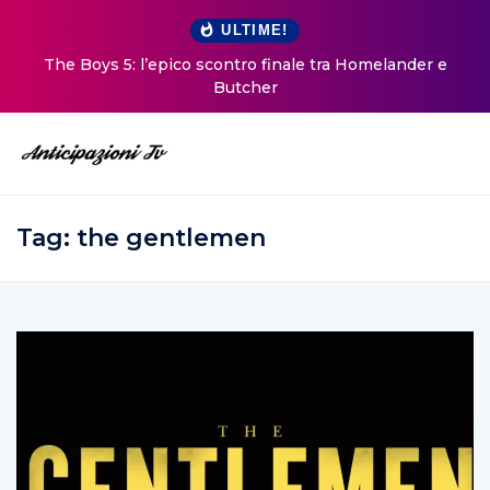
ULTIME!
The Boys 5: l’epico scontro finale tra Homelander e
Butcher
Tag:
the gentlemen