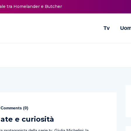
nale tra Homelander e Butcher
Tv
Uom
Comments (
0
)
ate e curiosità
 protagonista della serie tv, Giulia Michelini: la