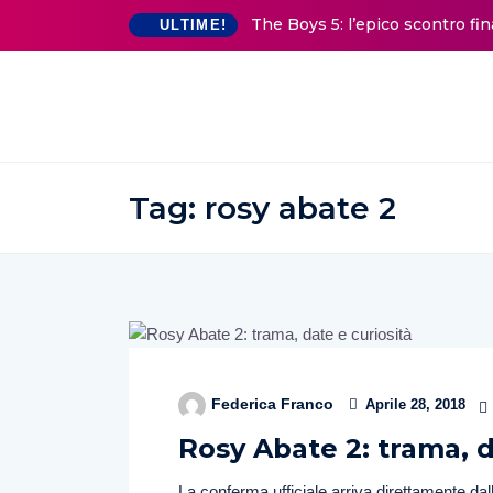
The Boys 5: l’epico scontro fi
ULTIME!
Tag:
rosy abate 2
Federica Franco
Aprile 28, 2018
Rosy Abate 2: trama, d
La conferma ufficiale arriva direttamente dalla