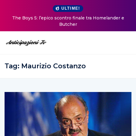
ULTIME!
The Boys 5: l’epico scontro finale tra Homelander e
Butcher
Tag:
Maurizio Costanzo