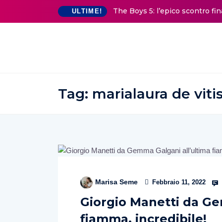
The Boys 5: l’epico scontro fi
ULTIME!
Tag:
marialaura de viti
Marisa Seme
Febbraio 11, 2022
Giorgio Manetti da Ge
fiamma, incredibile!