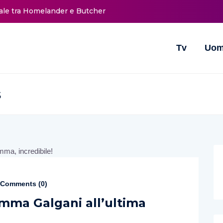
nale tra Homelander e Butcher
Tv
Uom
s
Comments (
0
)
mma Galgani all’ultima