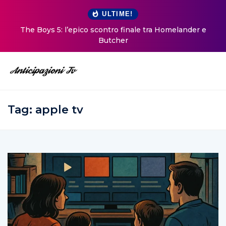
ULTIME!
The Boys 5: l’epico scontro finale tra Homelander e
Butcher
Tag:
apple tv